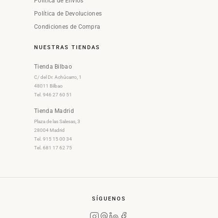
Política de Envíos
Política de Devoluciones
Condiciones de Compra
NUESTRAS TIENDAS
Tienda Bilbao
C/ del Dr. Achúcarro, 1
48011 Bilbao
Tel. 946 27 60 51
Tienda Madrid
Plaza de las Salesas, 3
28004 Madrid
Tel. 915 15 00 34
Tel. 681 17 62 75
SÍGUENOS