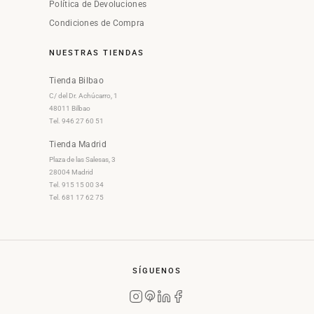
Política de Devoluciones
Condiciones de Compra
NUESTRAS TIENDAS
Tienda Bilbao
C/ del Dr. Achúcarro, 1
48011 Bilbao
Tel. 946 27 60 51
Tienda Madrid
Plaza de las Salesas, 3
28004 Madrid
Tel. 915 15 00 34
Tel. 681 17 62 75
SÍGUENOS