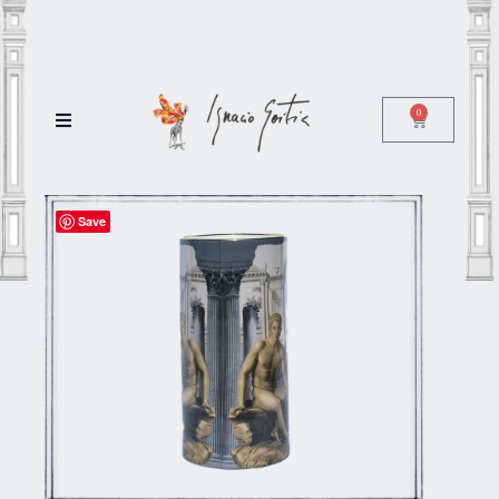
0
Save