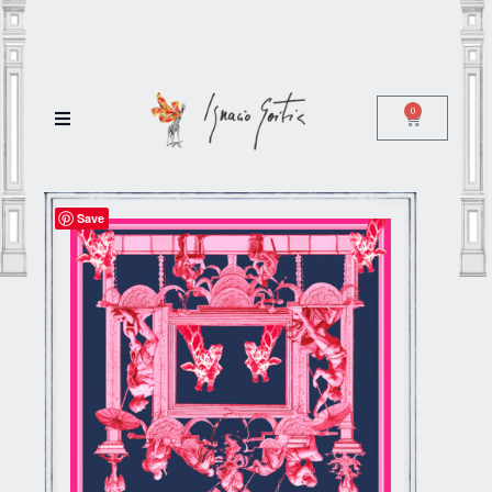
0
Save