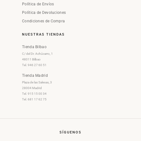
Política de Envíos
Política de Devoluciones
Condiciones de Compra
NUESTRAS TIENDAS
Tienda Bilbao
C/ del Dr. Achúcarro, 1
48011 Bilbao
Tel. 946 27 60 51
Tienda Madrid
Plaza de las Salesas, 3
28004 Madrid
Tel. 915 15 00 34
Tel. 681 17 62 75
SÍGUENOS