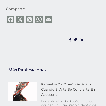
Comparte
F
X
Pi
W
E
a
n
h
m
c
te
at
ai
e
re
s
l
b
st
A
o
p
o
p
Más Publicaciones
k
Pañuelos De Diseño Artístico:
Cuando El Arte Se Convierte En
Accesorio
Los pañuelos de diseño artístico
ocupan un lugar propio dentro de