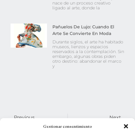
nace de un proceso creativo
ligado al arte, donde la
Pañuelos De Lujo: Cuando El
Arte Se Convierte En Moda
Durante siglos, el arte ha habitado
museos, lienzos y espacios
reservados a la contemplación. Sin
embargo, algunas obras piden
otro destino: abandonar el marco
y
Previous
Next
Pañuelos De Edición Limitada: Vestir Una Obra, No Una Tendencia
Por Qué Un Fular De Autor Es Una Inversión En Diseño Y No Una Moda Pasajera
Gestionar consentimiento