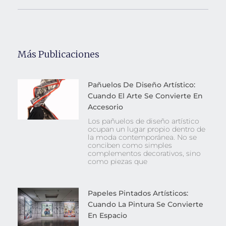
b
st
A
o
p
o
p
Más Publicaciones
k
Pañuelos De Diseño Artístico:
Cuando El Arte Se Convierte En
Accesorio
Los pañuelos de diseño artístico
ocupan un lugar propio dentro de
la moda contemporánea. No se
conciben como simples
complementos decorativos, sino
como piezas que
Papeles Pintados Artísticos:
Cuando La Pintura Se Convierte
En Espacio