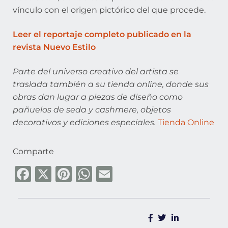
vínculo con el origen pictórico del que procede.
Leer el reportaje completo publicado en la
revista Nuevo Estilo
Parte del universo creativo del artista se
traslada también a su tienda online, donde sus
obras dan lugar a piezas de diseño como
pañuelos de seda y cashmere, objetos
decorativos y ediciones especiales.
Tienda Online
Comparte
F
X
Pi
W
E
a
n
h
m
c
te
at
ai
e
re
s
l