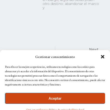
otro destino: abandonar el marco
y
Next
Ignacio Goitia, Artista Bilbaíno Que Convierte La Pintura En Arte Habitable
Gestionar consentimiento
Para ofrecer las mejores experiencias, utilizamos tecnologías como las cookies para
almacenar y/o acceder a la información del dispositivo. El consentimiento de estas
tecnologías nos permitirá procesar datos como el comportamiento de navegación o las
identificaciones únicas en este sitio. No consentir o retirar el consentimiento, puede afectar
negativamente a ciertas características y funciones.
Aceptar
Opt-out preferences
Política de privacidad
Aviso legal