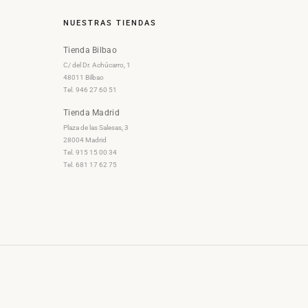
NUESTRAS TIENDAS
Tienda Bilbao
C/ del Dr. Achúcarro, 1
48011 Bilbao
Tel. 946 27 60 51
Tienda Madrid
Plaza de las Salesas, 3
28004 Madrid
Tel. 915 15 00 34
Tel. 681 17 62 75