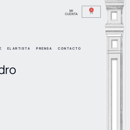
0
MI
CUENTA
E
EL ARTISTA
PRENSA
CONTACTO
idro