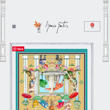
0
Save