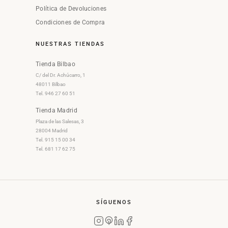
Política de Devoluciones
Condiciones de Compra
NUESTRAS TIENDAS
Tienda Bilbao
C/ del Dr. Achúcarro, 1
48011 Bilbao
Tel. 946 27 60 51
Tienda Madrid
Plaza de las Salesas, 3
28004 Madrid
Tel. 915 15 00 34
Tel. 681 17 62 75
SÍGUENOS