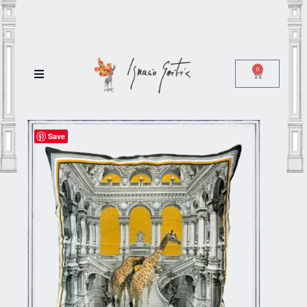
0
Save